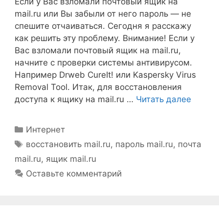
Если у Вас взломали почтовый ящик на
mail.ru или Вы забыли от него пароль — не
спешите отчаиваться. Сегодня я расскажу
как решить эту проблему. Внимание! Если у
Вас взломали почтовый ящик на mail.ru,
начните с проверки системы антивирусом.
Например Drweb CureIt! или Kaspersky Virus
Removal Tool. Итак, для восстановления
доступа к ящику на mail.ru …
Читать далее
Рубрики
Интернет
Метки
восстановить mail.ru
,
пароль mail.ru
,
почта
mail.ru
,
ящик mail.ru
Оставьте комментарий