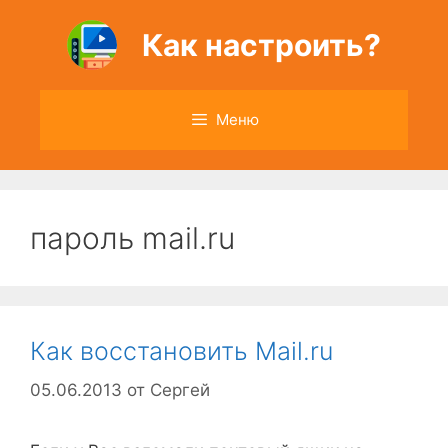
Перейти
к
Как настроить?
содержимому
Меню
пароль mail.ru
Как восстановить Mail.ru
05.06.2013
от
Сергей