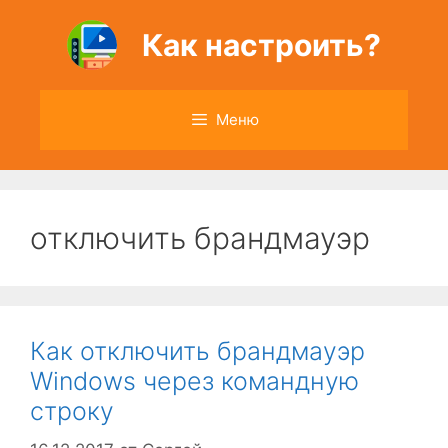
Перейти
к
Как настроить?
содержимому
Меню
отключить брандмауэр
Как отключить брандмауэр
Windows через командную
строку