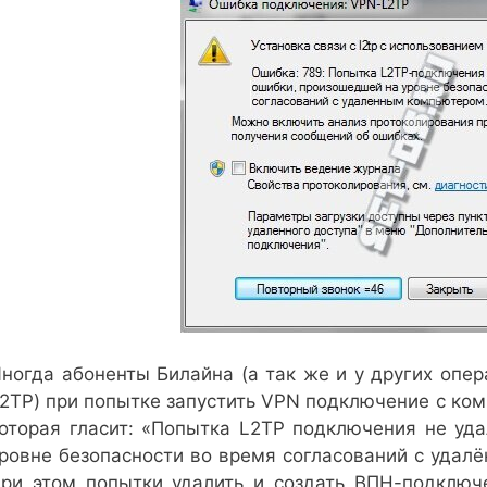
ногда абоненты Билайна (а так же и у других опер
2TP) при попытке запустить VPN подключение с ком
оторая гласит: «Попытка L2TP подключения не уд
ровне безопасности во время согласований с удал
ри этом попытки удалить и создать ВПН-подключе