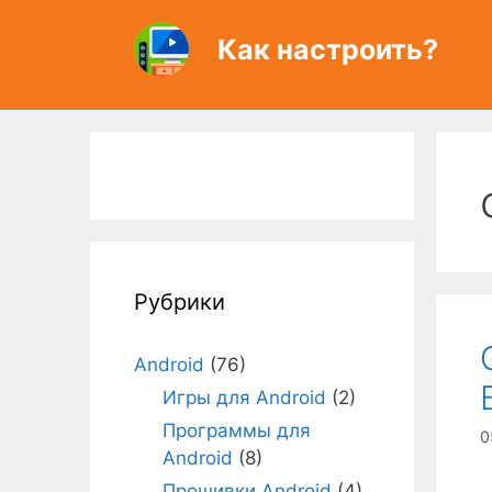
Перейти
к
Как настроить?
содержимому
Рубрики
Android
(76)
Игры для Android
(2)
Программы для
0
Android
(8)
Прошивки Android
(4)