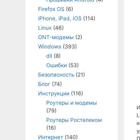
Firefox OS
(6)
iPhone, iPad, iOS
(114)
Linux
(46)
ONT-модемы
(2)
Windows
(393)
dll
(8)
Ошибки
(53)
Безопасность
(21)
Блог
(74)
Инструкции
(116)
Роутеры и модемы
И
(79)
L
Роутеры Ростелеком
к
(16)
у
Интернет
(140)
П