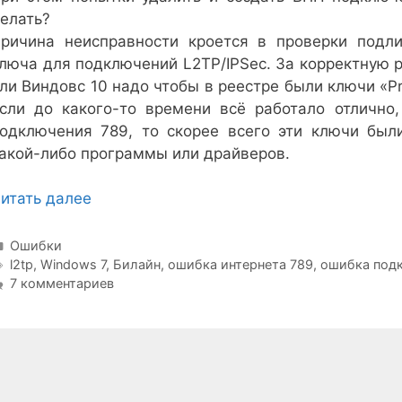
елать?
ричина неисправности кроется в проверки подли
люча для подключений L2TP/IPSec. За корректную р
ли Виндовс 10 надо чтобы в реестре были ключи «Pr
сли до какого-то времени всё работало отлично
одключения 789, то скорее всего эти ключи был
акой-либо программы или драйверов.
итать далее
Рубрики
Ошибки
Метки
l2tp
,
Windows 7
,
Билайн
,
ошибка интернета 789
,
ошибка под
7 комментариев