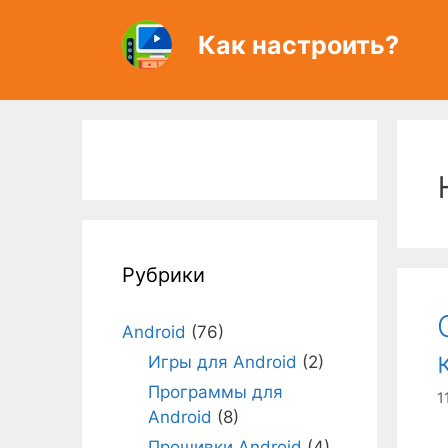
Перейти
к
Как настроить?
содержимому
Рубрики
Android
(76)
Игры для Android
(2)
Программы для
1
Android
(8)
Прошивки Android
(4)