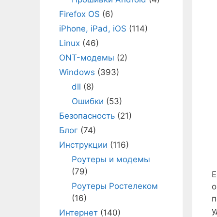
Firefox OS
(6)
iPhone, iPad, iOS
(114)
Linux
(46)
ONT-модемы
(2)
Windows
(393)
dll
(8)
Ошибки
(53)
Безопасность
(21)
Блог
(74)
Инструкции
(116)
Роутеры и модемы
(79)
Е
Роутеры Ростелеком
(16)
п
у
Интернет
(140)