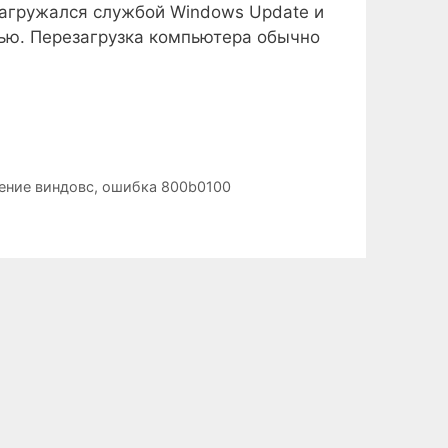
агружался службой Windows Update и
тью. Перезагрузка компьютера обычно
ение виндовс
,
ошибка 800b0100