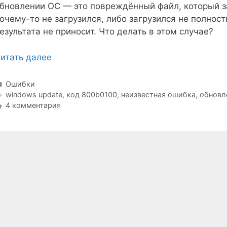
бновлении ОС — это повреждённый файл, который з
очему-то не загрузился, либо загрузился не полнос
езультата не приносит. Что делать в этом случае?
итать далее
Рубрики
Ошибки
Метки
windows update
,
код 800b0100
,
неизвестная ошибка
,
обновл
4 комментария