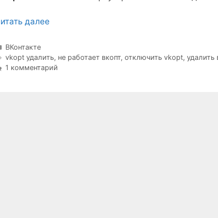
итать далее
Рубрики
ВКонтакте
Метки
vkopt удалить
,
не работает вкопт
,
отключить vkopt
,
удалить 
1 комментарий