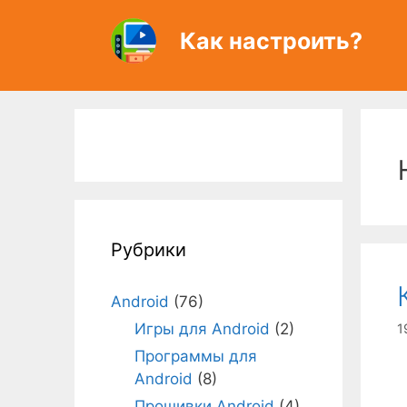
Перейти
к
Как настроить?
содержимому
Рубрики
Android
(76)
Игры для Android
(2)
1
Программы для
Android
(8)
Прошивки Android
(4)