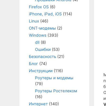
Firefox OS
(6)
iPhone, iPad, iOS
(114)
Linux
(46)
ONT-модемы
(2)
Windows
(393)
dll
(8)
Ошибки
(53)
Безопасность
(21)
Блог
(74)
Инструкции
(116)
М
Роутеры и модемы
п
(79)
б
Роутеры Ростелеком
О
(16)
и
Интернет
(140)
V