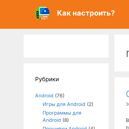
Перейти
к
Как настроить?
содержимому
Рубрики
Android
(76)
Игры для Android
(2)
3
Программы для
Android
(8)
В
п
Прошивки Android
(4)