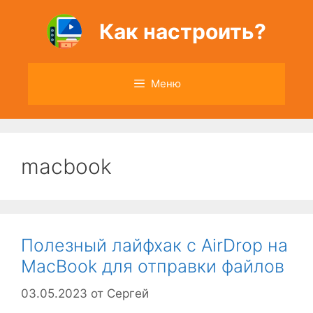
Перейти
к
Как настроить?
содержимому
Меню
macbook
Полезный лайфхак с AirDrop на
MacBook для отправки файлов
03.05.2023
от
Сергей