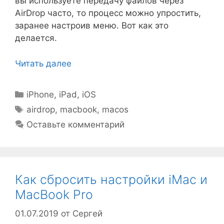
вы используете передачу файлов через
AirDrop часто, то процесс можно упростить,
заранее настроив меню. Вот как это
делается.
Читать далее
Рубрики
iPhone, iPad, iOS
Метки
airdrop
,
macbook
,
macos
Оставьте комментарий
Как сбросить настройки iMac и
MacBook Pro
01.07.2019
от
Сергей