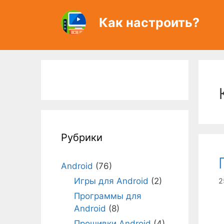
Перейти
к
Как настроить?
содержимому
Рубрики
Android
(76)
Игры для Android
(2)
2
Программы для
Android
(8)
Прошивки Android
(4)