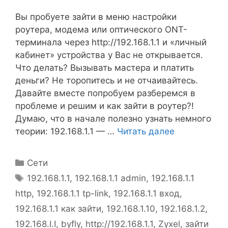
Вы пробуете зайти в меню настройки
роутера, модема или оптического ONT-
терминала через http://192.168.1.1 и «личный
кабинет» устройства у Вас не открывается.
Что делать? Вызывать мастера и платить
деньги? Не торопитесь и не отчаивайтесь.
Давайте вместе попробуем разберемся в
проблеме и решим и как зайти в роутер?!
Думаю, что в начале полезно узнать немного
теории: 192.168.1.1 — …
Читать далее
Рубрики
Сети
Метки
192.168.1.1
,
192.168.1.1 admin
,
192.168.1.1
http
,
192.168.1.1 tp-link
,
192.168.1.1 вход
,
192.168.1.1 как зайти
,
192.168.1.10
,
192.168.1.2
,
192.168.I.I
,
byfly
,
http://192.168.1.1
,
Zyxel
,
зайти