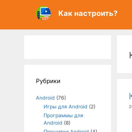
Перейти
к
Как настроить?
содержимому
Рубрики
Android
(76)
Игры для Android
(2)
2
Программы для
Android
(8)
Прошивки Android
(4)