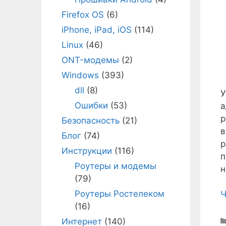
Firefox OS
(6)
iPhone, iPad, iOS
(114)
Linux
(46)
ONT-модемы
(2)
Windows
(393)
dll
(8)
У
Ошибки
(53)
а
р
Безопасность
(21)
в
Блог
(74)
р
Инструкции
(116)
Роутеры и модемы
н
(79)
Роутеры Ростелеком
Ч
(16)
Интернет
(140)