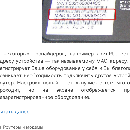
 некоторых провайдеров, например Дом.RU, ест
дресу устройства — так называемому MAC-адресу. 
егистрирует Ваше оборудование у себя и Вы благоп
озникает необходимость подключить другое устро
оутер. Настроив новый — столкнулись с тем, что 
проходит, но на экране отображается пре
езарегистрированное оборудование.
итать далее
Рубрики
Роутеры и модемы