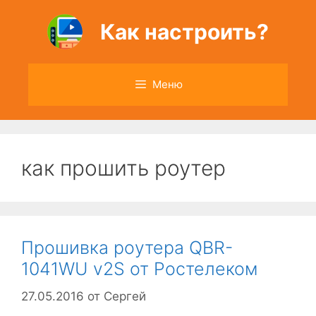
Перейти
к
Как настроить?
содержимому
Меню
как прошить роутер
Прошивка роутера QBR-
1041WU v2S от Ростелеком
27.05.2016
от
Сергей