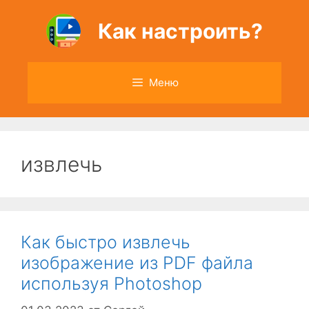
Перейти
к
Как настроить?
содержимому
Меню
извлечь
Как быстро извлечь
изображение из PDF файла
используя Photoshop