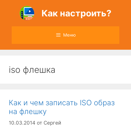
Перейти
к
Как настроить?
содержимому
Меню
iso флешка
Как и чем записать ISO образ
на флешку
10.03.2014
от
Сергей