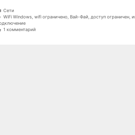
Рубрики
Сети
Метки
WiFi Windows
,
wifi ограничено
,
Вай-Фай
,
доступ ограничен
,
и
одключение
1 комментарий