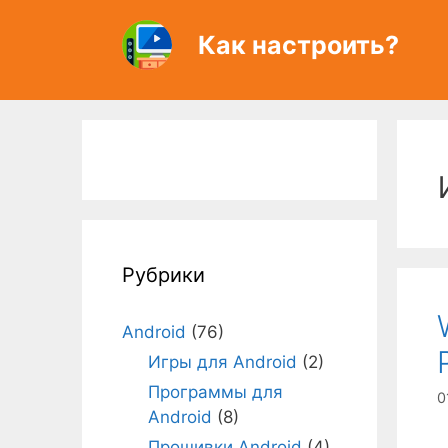
Перейти
к
Как настроить?
содержимому
Рубрики
Android
(76)
Игры для Android
(2)
Программы для
0
Android
(8)
Прошивки Android
(4)