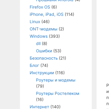
Firefox OS
(6)
iPhone, iPad, iOS
(114)
Linux
(46)
ONT-модемы
(2)
Windows
(393)
dll
(8)
Ошибки
(53)
Безопасность
(21)
Блог
(74)
Инструкции
(116)
Роутеры и модемы
Р
(79)
и
Роутеры Ростелеком
п
(16)
п
Интернет
(140)