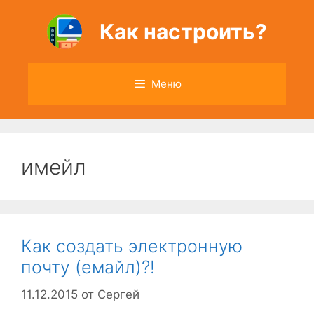
Перейти
к
Как настроить?
содержимому
Меню
имейл
Как создать электронную
почту (емайл)?!
11.12.2015
от
Сергей