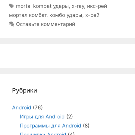
Метки
mortal kombat удары
,
x-ray
,
икс-рей
мортал комбат
,
комбо удары
,
х-рей
Оставьте комментарий
Рубрики
Android
(76)
Игры для Android
(2)
Программы для Android
(8)
Прошивки Android
(4)