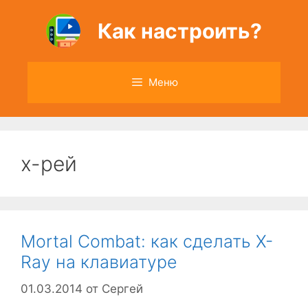
Перейти
к
Как настроить?
содержимому
Меню
х-рей
Mortal Combat: как сделать X-
Ray на клавиатуре
01.03.2014
от
Сергей