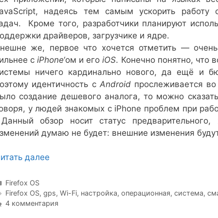
avaScript, надеясь тем самым ускорить работу
адач. Кроме того, разработчики планируют испол
оддержки драйверов, загрузчике и ядре.
нешне же, первое что хочется отметить — очен
ильнее с
iPhone
‘ом и его
iOS
. Конечно понятно, что 
истемы ничего кардинально нового, да ещё и бю
оэтому идентичность с
Android
прослеживается во 
ыло создание дешевого аналога, то можно сказат
оворя, у людей знакомых с iPhone проблем при раб
анный обзор носит статус предварительного, 
зменений думаю не будет: внешние изменения буду
итать далее
Рубрики
Firefox OS
Метки
Firefox OS
,
gps
,
Wi-Fi
,
настройка
,
операционная
,
система
,
см
4 комментария