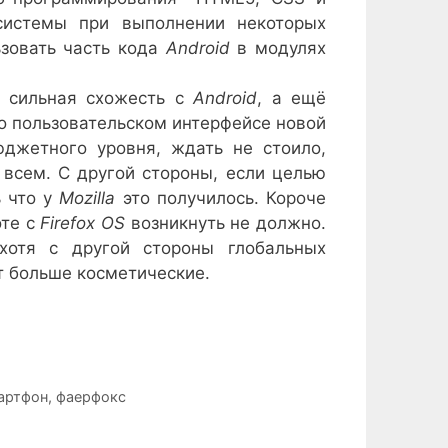
 системы при выполнении некоторых
ьзовать часть кода
Android
в модулях
ь сильная схожесть с
Android
, а ещё
во пользовательском интерфейсе новой
джетного уровня, ждать не стоило,
всем. С другой стороны, если целью
ь что у
Mozilla
это получилось. Короче
оте c
Firefox OS
возникнуть не должно.
хотя с другой стороны глобальных
т больше косметические.
артфон
,
фаерфокс