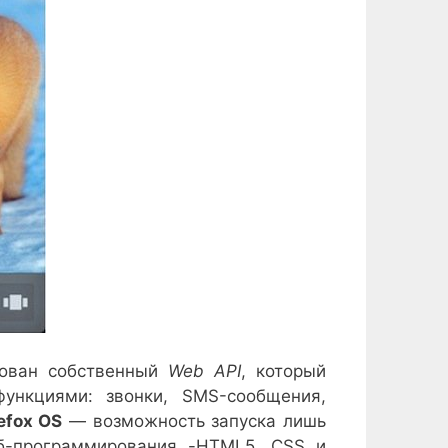
ован собственный
Web API
, который
ункциями: звонки, SMS-сообщения,
refox OS
— возможность запуска лишь
б-программирования -HTML5, CSS и