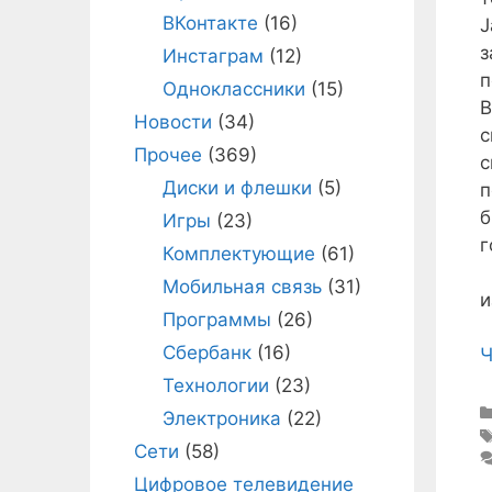
ВКонтакте
(16)
J
з
Инстаграм
(12)
п
Одноклассники
(15)
В
Новости
(34)
с
Прочее
(369)
с
Диски и флешки
(5)
п
б
Игры
(23)
г
Комплектующие
(61)
Д
Мобильная связь
(31)
и
Программы
(26)
Сбербанк
(16)
Ч
Технологии
(23)
Электроника
(22)
Сети
(58)
Цифровое телевидение