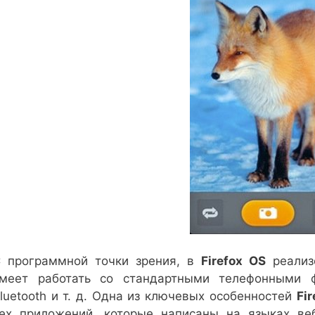
 программной точки зрения, в
Firefox OS
реализ
меет работать со стандартными телефонными ф
luetooth и т. д. Одна из ключевых особенностей
Fi
ех приложений, которые написаны на языках ве