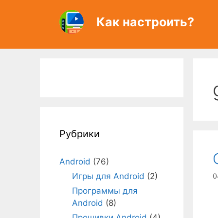
Перейти
к
Как настроить?
содержимому
Рубрики
Android
(76)
Игры для Android
(2)
0
Программы для
Android
(8)
Прошивки Android
(4)