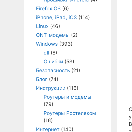
Firefox OS
(6)
iPhone, iPad, iOS
(114)
Linux
(46)
ONT-модемы
(2)
Windows
(393)
dll
(8)
Ошибки
(53)
Безопасность
(21)
Блог
(74)
Инструкции
(116)
Роутеры и модемы
(79)
С
Роутеры Ростелеком
у
(16)
B
Интернет
(140)
т