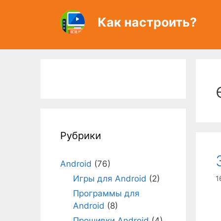
Перейти
к
Как настроить?
содержимому
Рубрики
Android
(76)
Игры для Android
(2)
1
Программы для
Android
(8)
Прошивки Android
(4)