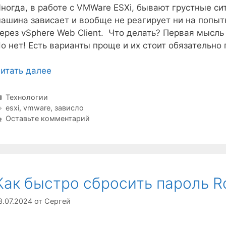
ногда, в работе с VMWare ESXi, бывают грустные си
ашина зависает и вообще не реагирует ни на попыт
ерез vSphere Web Client. Что делать? Первая мысль
о нет! Есть варианты проще и их стоит обязательно 
итать далее
Рубрики
Технологии
Метки
esxi
,
vmware
,
зависло
Оставьте комментарий
Как быстро сбросить пароль Ro
8.07.2024
от
Сергей