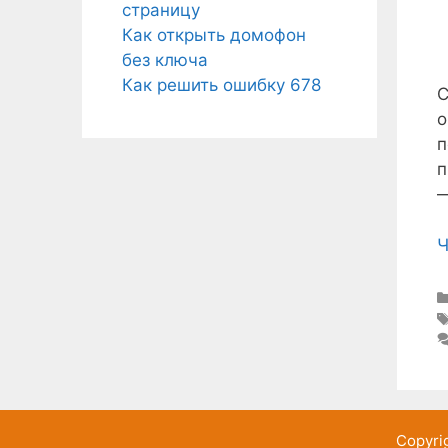
страницу
Как открыть домофон
без ключа
Как решить ошибку 678
С
о
п
п
—
Ч
Copyri