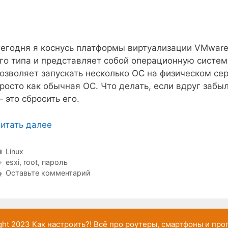
егодня я коснусь платформы виртуализации VMware 
го типа и представляет собой операционную систему
озволяет запускать несколько ОС на физическом се
росто как обычная ОС. Что делать, если вдруг забы
 это сбросить его.
итать далее
Рубрики
Linux
Метки
esxi
,
root
,
пароль
Оставьте комментарий
ght 2023
Как настроить?!
Всё про роутеры, смартфоны и пр