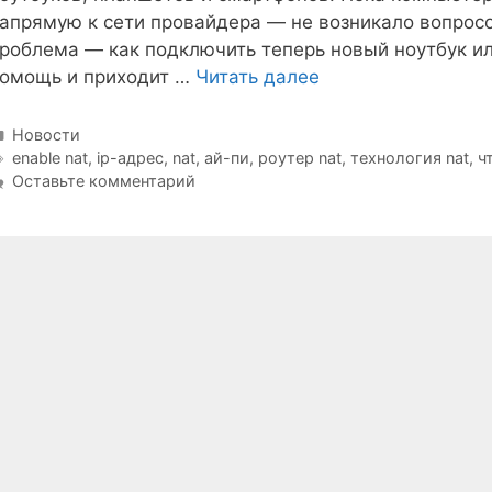
апрямую к сети провайдера — не возникало вопросо
роблема — как подключить теперь новый ноутбук или
омощь и приходит …
Читать далее
Рубрики
Новости
Метки
enable nat
,
ip-адрес
,
nat
,
ай-пи
,
роутер nat
,
технология nat
,
ч
Оставьте комментарий