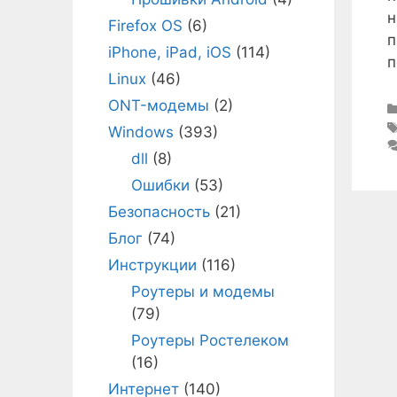
н
Firefox OS
(6)
п
iPhone, iPad, iOS
(114)
п
Linux
(46)
ONT-модемы
(2)
Windows
(393)
dll
(8)
Ошибки
(53)
Безопасность
(21)
Блог
(74)
Инструкции
(116)
Роутеры и модемы
(79)
Роутеры Ростелеком
(16)
Интернет
(140)