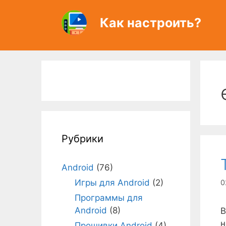
Перейти
к
Как настроить?
содержимому
Рубрики
Android
(76)
Игры для Android
(2)
0
Программы для
Android
(8)
В
н
Прошивки Android
(4)