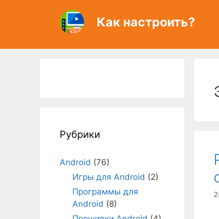
Перейти
к
Как настроить?
содержимому
Рубрики
Android
(76)
Игры для Android
(2)
Программы для
2
Android
(8)
Прошивки Android
(4)