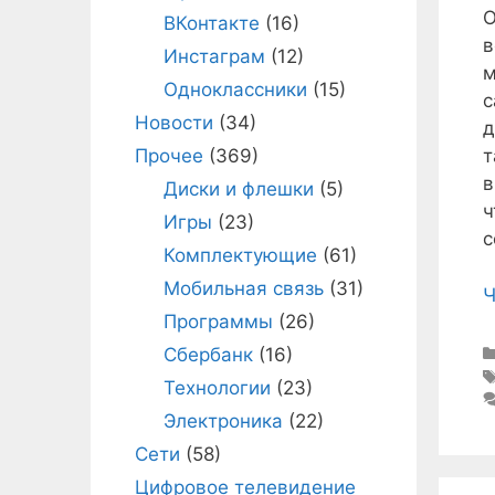
О
ВКонтакте
(16)
в
Инстаграм
(12)
м
Одноклассники
(15)
с
Новости
(34)
д
Прочее
(369)
т
в
Диски и флешки
(5)
ч
Игры
(23)
с
Комплектующие
(61)
Мобильная связь
(31)
Ч
Программы
(26)
Сбербанк
(16)
Технологии
(23)
Электроника
(22)
Сети
(58)
Цифровое телевидение