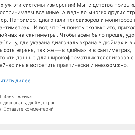
х уж эти системы измерения! Мы, с детства привык
оспринимаем все иные. А ведь во многих других ст
ер. Например, диагонали телевизоров и мониторов 
антиметрах. И вот, чтобы понять сколько это, прихо
юймах на сантиметры. Чтобы всем было проще, удоб
аблицу, где указана диагональ экрана в дюймах и в 
ысота экрана, так же — в дюймах и в сантиметрах, 
то эти данные для широкоформатных телевизоров с 
ейчас иные встретить практически и невозомжно.
итать далее
Рубрики
Электроника
Метки
диагональ
,
дюйм
,
экран
Оставьте комментарий