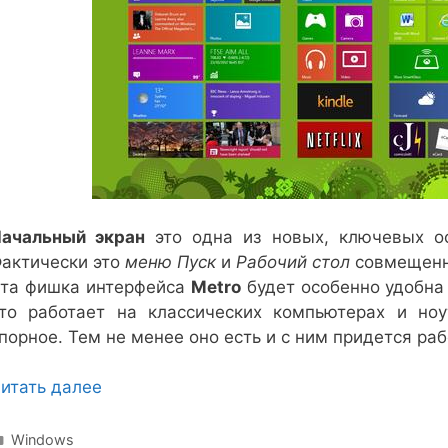
ачальный экран
это одна из новых, ключевых о
актически это
меню Пуск
и
Рабочий стол
совмещенн
та фишка интерфейса
Metro
будет особенно удобна
то работает на классических компьютерах и но
порное. Тем не менее оно есть и с ним придется раб
итать далее
Рубрики
Windows