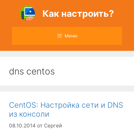
Перейти
к
Как настроить?
содержимому
Меню
dns centos
CentOS: Настройка сети и DNS
из консоли
08.10.2014
от
Сергей