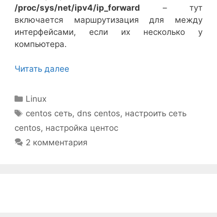
/proc/sys/net/ipv4/ip_forward
– тут
включается маршрутизация для между
интерфейсами, если их несколько у
компьютера.
Читать далее
Рубрики
Linux
Метки
centos сеть
,
dns centos
,
настроить сеть
centos
,
настройка центос
2 комментария