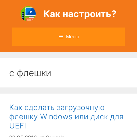
Перейти
к
Как настроить?
содержимому
Меню
c флешки
Как сделать загрузочную
флешку Windows или диск для
UEFI