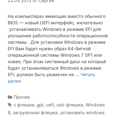
22.05.2013
от
Сергей
На компьютерах имеющих вместо обычного
BIOS — новый UEFI интерфейс, желательно
устанавливать Windows в режиме EFI для
улучшения работоспособности операционной
системы . Для установки Windows в режиме
EFI Вам будет нужен образ 64-битной
операционной системы Windows 7 SP1 или
новее. При этом системный диск на который
будет устанавливаться Windows в режиме
EFI, должен быть размечен не …
Читать
далее
Рубрики
Прочее
Метки
c флешки
,
gpt
,
uefi
,
usb-флешка
,
Windows
8
,
загрузочная флешка
,
установить windows