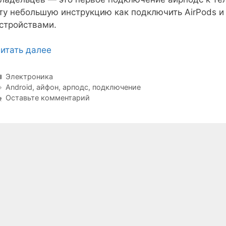
ту небольшую инструкцию как подключить AirPods и с
стройствами.
итать далее
Рубрики
Электроника
Метки
Android
,
айфон
,
арподс
,
подключение
Оставьте комментарий