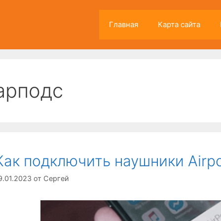
Главная
Карта сайта
арподс
Как подключить наушники Airp
9.01.2023
от
Сергей