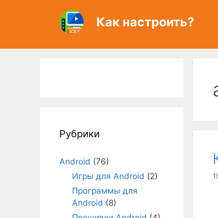
Перейти
к
Как настроить?
содержимому
Рубрики
Android
(76)
Игры для Android
(2)
1
Программы для
Android
(8)
Прошивки Android
(4)