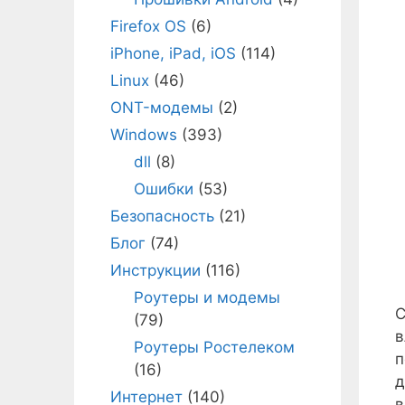
Firefox OS
(6)
iPhone, iPad, iOS
(114)
Linux
(46)
ONT-модемы
(2)
Windows
(393)
dll
(8)
Ошибки
(53)
Безопасность
(21)
Блог
(74)
Инструкции
(116)
Роутеры и модемы
С
(79)
в
Роутеры Ростелеком
п
(16)
д
Интернет
(140)
в