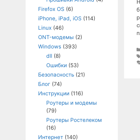
Н
Firefox OS
(6)
б
р
iPhone, iPad, iOS
(114)
с
Linux
(46)
п
ONT-модемы
(2)
Windows
(393)
dll
(8)
Ошибки
(53)
Безопасность
(21)
Блог
(74)
Инструкции
(116)
Роутеры и модемы
(79)
Роутеры Ростелеком
(16)
Интернет
(140)