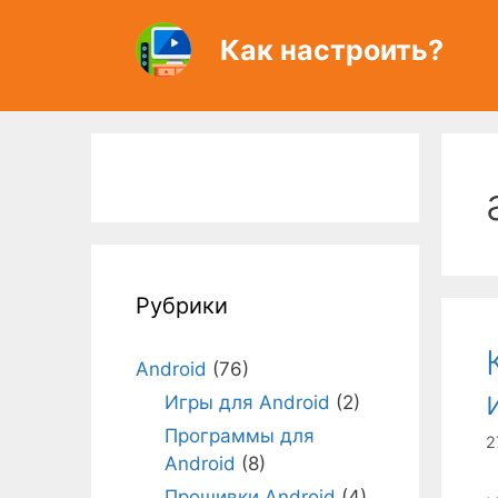
Перейти
к
Как настроить?
содержимому
Рубрики
Android
(76)
Игры для Android
(2)
Программы для
2
Android
(8)
Прошивки Android
(4)