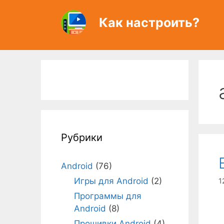
Перейти
к
Как настроить?
содержимому
Рубрики
Android
(76)
Игры для Android
(2)
1
Программы для
Android
(8)
Прошивки Android
(4)