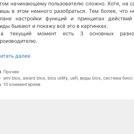
том начинающему пользователю сложно. Хотя, на с
ишь в этом немного разобраться. Тем более, что н
лане настройки функций и принципах действий
иды бывают и покажу всё это в картинках.
На текущий момент есть 3 основных разно
роизводителю.
итать далее
Рубрики
Прочее
Метки
ami bios
,
award bios
,
bios utility
,
uefi
,
виды bios
,
система биос
10 комментариев