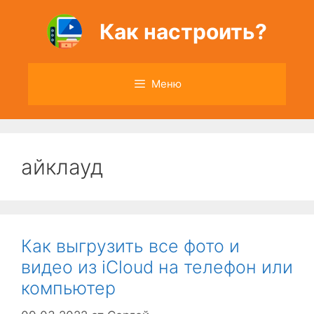
Перейти
к
Как настроить?
содержимому
Меню
айклауд
Как выгрузить все фото и
видео из iCloud на телефон или
компьютер