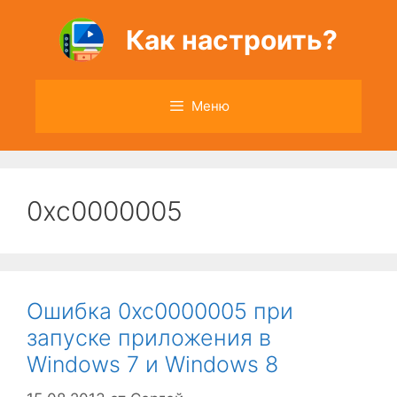
Перейти
к
Как настроить?
содержимому
Меню
0xc0000005
Ошибка 0xc0000005 при
запуске приложения в
Windows 7 и Windows 8