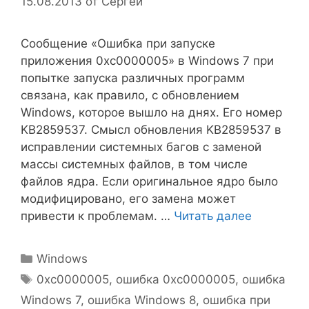
15.08.2013
от
Сергей
Сообщение «Ошибка при запуске
приложения 0xc0000005» в Windows 7 при
попытке запуска различных программ
связана, как правило, с обновлением
Windows, которое вышло на днях. Его номер
KB2859537. Смысл обновления KB2859537 в
исправлении системных багов с заменой
массы системных файлов, в том числе
файлов ядра. Если оригинальное ядро было
модифицировано, его замена может
привести к проблемам. …
Читать далее
Рубрики
Windows
Метки
0xc0000005
,
ошибка 0xc0000005
,
ошибка
Windows 7
,
ошибка Windows 8
,
ошибка при