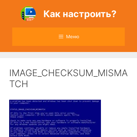
Перейти
к
Как настроить?
содержимому
Меню
IMAGE_CHECKSUM_MISMA
TCH