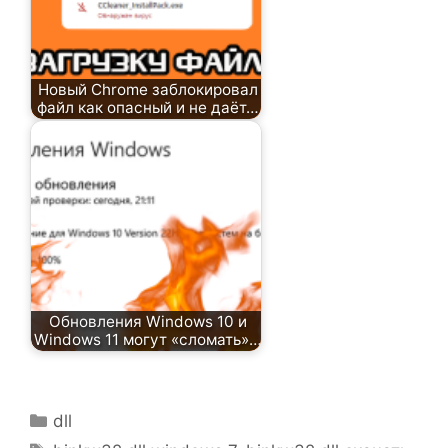
Новый Chrome заблокировал
файл как опасный и не даёт…
Обновления Windows 10 и
Windows 11 могут «сломать»…
Рубрики
dll
Метки