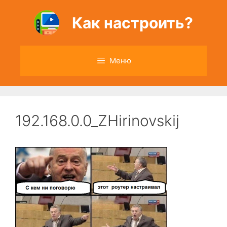
Перейти
к
Как настроить?
содержимому
Меню
192.168.0.0_ZHirinovskij