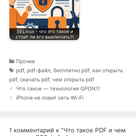
SELinux - что это такое и
стоит ли его выключать?!
Рубрики
Прочее
Метки
pdf
,
pdf-файл
,
бесплатно pdf
,
как открыть
pdf
,
скачать pdf
,
чем открыть pdf
Что такое — технология GPON?!
iPhone не ловит сеть Wi-Fi
1 комментарий к “Что такое PDF и чем