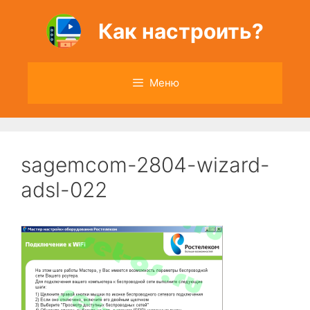
Перейти
к
Как настроить?
содержимому
Меню
sagemcom-2804-wizard-
adsl-022