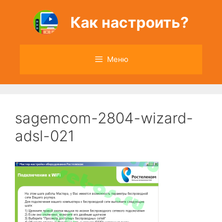
Перейти
к
Как настроить?
содержимому
Меню
sagemcom-2804-wizard-
adsl-021