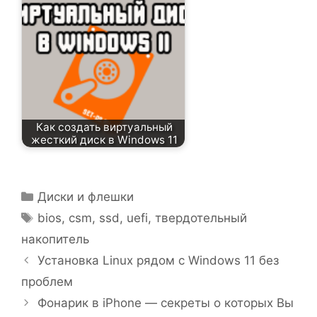
Как создать виртуальный
жесткий диск в Windows 11
Рубрики
Диски и флешки
Метки
bios
,
csm
,
ssd
,
uefi
,
твердотельный
накопитель
Установка Linux рядом с Windows 11 без
проблем
Фонарик в iPhone — секреты о которых Вы