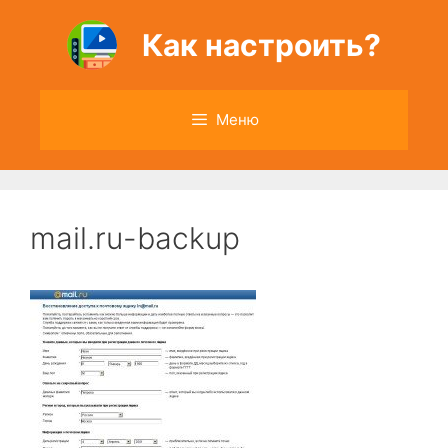
Перейти
к
Как настроить?
содержимому
Меню
mail.ru-backup