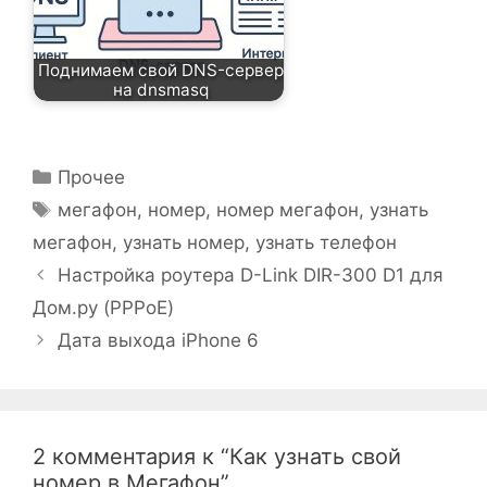
Поднимаем свой DNS-сервер
на dnsmasq
Рубрики
Прочее
Метки
мегафон
,
номер
,
номер мегафон
,
узнать
мегафон
,
узнать номер
,
узнать телефон
Настройка роутера D-Link DIR-300 D1 для
Дом.ру (PPPoE)
Дата выхода iPhone 6
2 комментария к “Как узнать свой
номер в Мегафон”