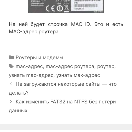
На ней будет строчка MAC ID. Это и есть
MAC-адрес роутера.
Рубрики
Роутеры и модемы
Метки
mac-адрес
,
mac-адрес роутера
,
роутер
,
узнать mac-адрес
,
узнать мак-адрес
Не загружаются некоторые сайты — что
делать?
Как изменить FAT32 на NTFS без потери
данных