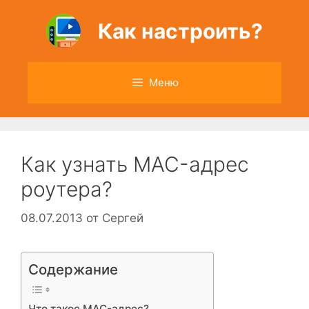
Перейти
к
Как настроить?
содержимому
Меню
Как узнать MAC-адрес
роутера?
08.07.2013
от
Сергей
Содержание
Что такое MAC-адрес?