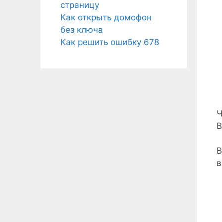
страницу
Как открыть домофон
без ключа
Как решить ошибку 678
Ч
В
В
в