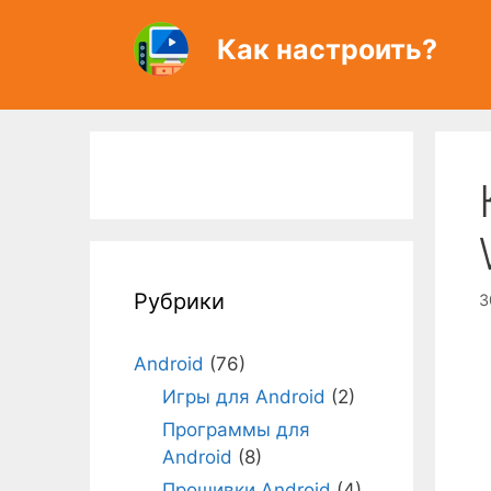
Перейти
к
Как настроить?
содержимому
Рубрики
3
Android
(76)
Игры для Android
(2)
Программы для
Android
(8)
Прошивки Android
(4)