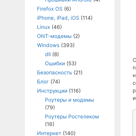
Firefox OS
(6)
iPhone, iPad, iOS
(114)
Linux
(46)
ONT-модемы
(2)
Windows
(393)
dll
(8)
С
Ошибки
(53)
п
Безопасность
(21)
н
Блог
(74)
с
р
Инструкции
(116)
и
Роутеры и модемы
(79)
Роутеры Ростелеком
(16)
Интернет
(140)