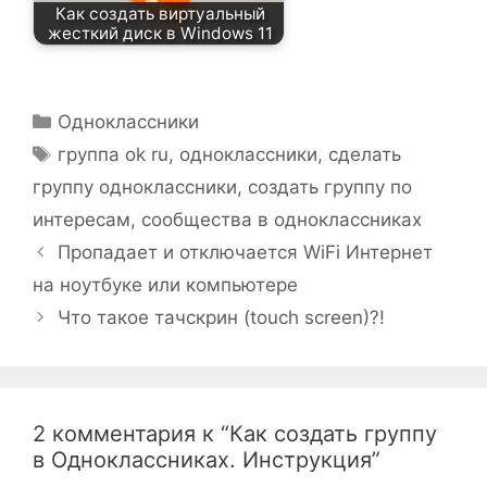
Как создать виртуальный
жесткий диск в Windows 11
Рубрики
Одноклассники
Метки
группа ok ru
,
одноклассники
,
сделать
группу одноклассники
,
создать группу по
интересам
,
сообщества в одноклассниках
Пропадает и отключается WiFi Интернет
на ноутбуке или компьютере
Что такое тачскрин (touch screen)?!
2 комментария к “Как создать группу
в Одноклассниках. Инструкция”