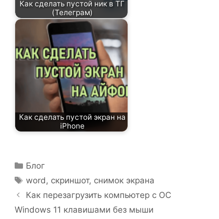
Как сделать пустой ник в ТГ
(Телеграм)
Как сделать пустой экран на
iPhone
Рубрики
Блог
Метки
word
,
скриншот
,
снимок экрана
Как перезагрузить компьютер с ОС
Windows 11 клавишами без мыши