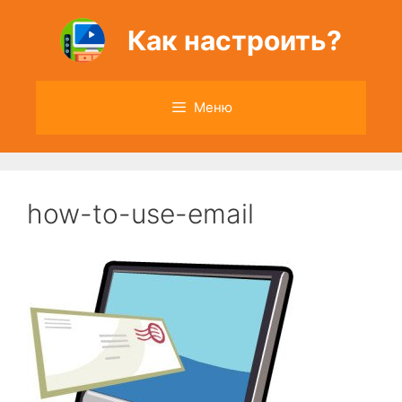
Перейти
к
Как настроить?
содержимому
Меню
how-to-use-email