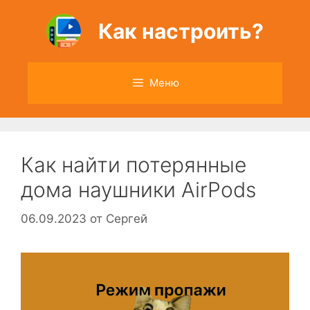
Перейти
к
Как настроить?
содержимому
Меню
Как найти потерянные
дома наушники AirPods
06.09.2023
от
Сергей