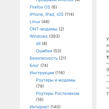
Firefox OS
(6)
iPhone, iPad, iOS
(114)
Linux
(46)
ONT-модемы
(2)
Windows
(393)
У
dll
(8)
о
Ошибки
(53)
п
Т
Безопасность
(21)
—
Блог
(74)
G
Инструкции
(116)
—
Роутеры и модемы
—
(79)
—
Роутеры Ростелеком
Т
(16)
Интернет
(140)