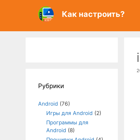
Перейти
к
Как настроить?
содержимому
2
Рубрики
Android
(76)
Игры для Android
(2)
Программы для
Android
(8)
Прошивки Android
(4)