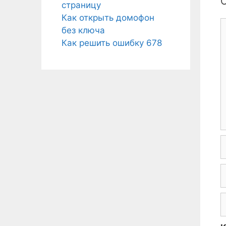
страницу
Как открыть домофон
К
без ключа
Как решить ошибку 678
И
E
С