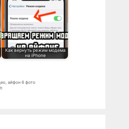
Как вернуть режим модема
на iPhone
део
,
айфон 6 фото
!