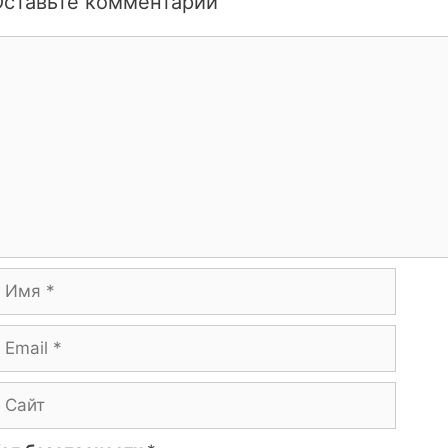
Оставьте комментарий
омментарий
мя
mail
айт