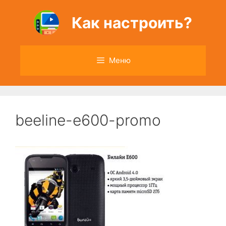
Перейти
к
Как настроить?
содержимому
Меню
beeline-e600-promo