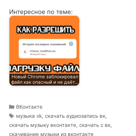
Интересное по теме:
Новый Chrome заблокировал
файл как опасный и не даёт…
Рубрики
ВКонтакте
Метки
музыка vk
,
скачать аудиозапись вк
,
скачать музыку вконтакте
,
скачать с вк
,
скачивание музыки из вконтакте