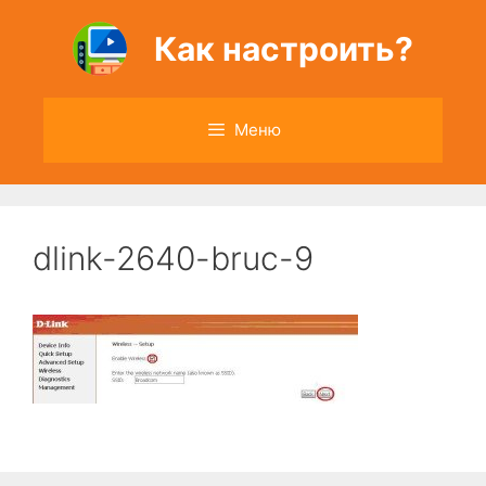
Перейти
к
Как настроить?
содержимому
Меню
dlink-2640-bruc-9