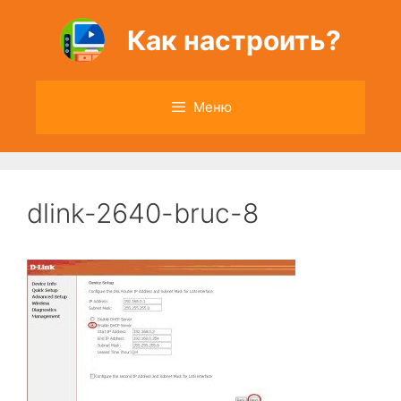
Перейти
к
Как настроить?
содержимому
Меню
dlink-2640-bruc-8