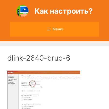
Перейти
к
Как настроить?
содержимому
Меню
dlink-2640-bruc-6