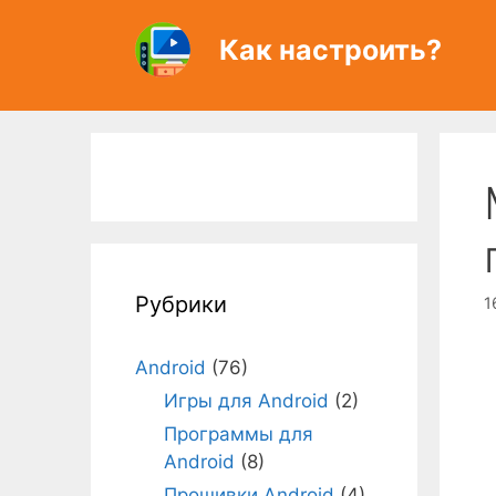
Перейти
к
Как настроить?
содержимому
Рубрики
1
Android
(76)
Игры для Android
(2)
Программы для
Android
(8)
Прошивки Android
(4)