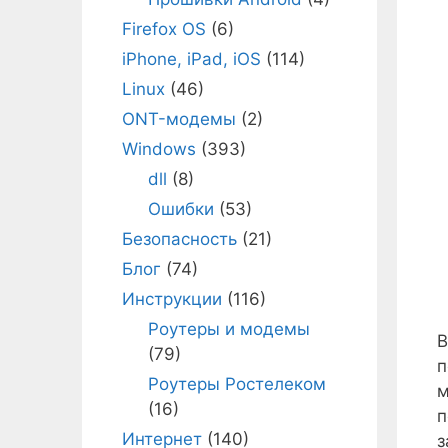
Firefox OS
(6)
iPhone, iPad, iOS
(114)
Linux
(46)
ONT-модемы
(2)
Windows
(393)
dll
(8)
Ошибки
(53)
Безопасность
(21)
Блог
(74)
Инструкции
(116)
Роутеры и модемы
В
(79)
п
Роутеры Ростелеком
м
(16)
п
Интернет
(140)
з